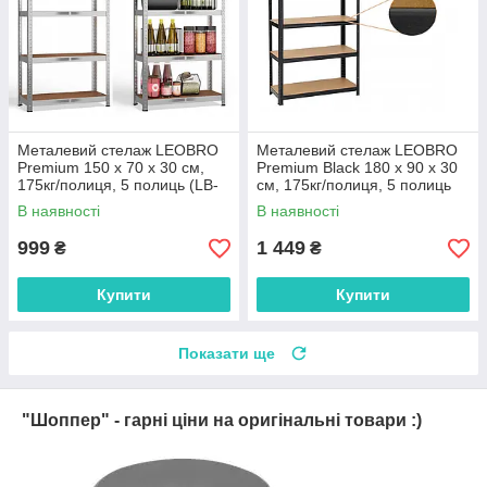
Металевий стелаж LEOBRO
Металевий стелаж LEOBRO
Premium 150 х 70 х 30 см,
Premium Black 180 х 90 х 30
175кг/полиця, 5 полиць (LB-
см, 175кг/полиця, 5 полиць
R112)
(LB-R114)
В наявності
В наявності
999
1 449
₴
₴
Купити
Купити
Показати ще
"Шоппер" - гарні ціни на оригінальні товари :)