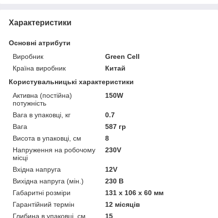
Характеристики
Основні атрибути
Виробник
Green Cell
Країна виробник
Китай
Користувальницькі характеристики
Активна (постійна)
150W
потужність
Вага в упаковці, кг
0.7
Вага
587 гр
Висота в упаковці, см
8
Напруження на робочому
230V
місці
Вхідна напруга
12V
Вихідна напруга (мін.)
230 В
Габаритні розміри
131 х 106 х 60 мм
Гарантійний термін
12 місяців
Глибина в упаковці, см
15