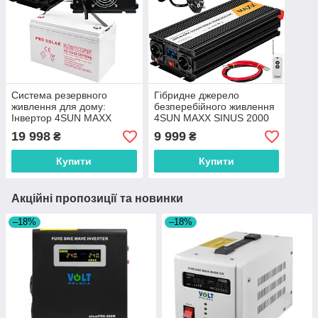
Система резервного
Гібридне джерело
живлення для дому:
безперебійного живлення
Інвертор 4SUN MAXX
4SUN MAXX SINUS 2000
2000W та АКБ Deep Cycle
Вт 12 В/230 В (R0279
19 998
9 999
₴
₴
110Ah
PRZ279)
Купити
Купити
Акційні пропозиції та новинки
–18%
–18%