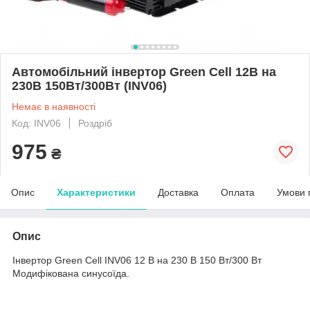
Автомобільний інвертор Green Cell 12В на
230В 150Вт/300Вт (INV06)
Немає в наявності
Код: INV06
Роздріб
975
₴
Опис
Характеристики
Доставка
Оплата
Умови 
Опис
Інвертор Green Cell INV06 12 В на 230 В 150 Вт/300 Вт
Модифікована синусоїда.