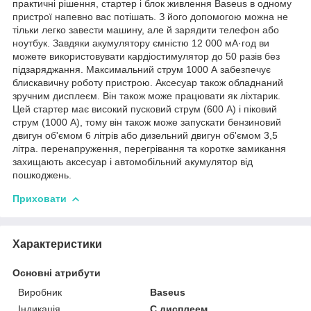
практичні рішення, стартер і блок живлення Baseus в одному
пристрої напевно вас потішать. З його допомогою можна не
тільки легко завести машину, але й зарядити телефон або
ноутбук. Завдяки акумулятору ємністю 12 000 мА·год ви
можете використовувати кардіостимулятор до 50 разів без
підзаряджання. Максимальний струм 1000 А забезпечує
блискавичну роботу пристрою. Аксесуар також обладнаний
зручним дисплеєм. Він також може працювати як ліхтарик.
Цей стартер має високий пусковий струм (600 А) і піковий
струм (1000 А), тому він також може запускати бензиновий
двигун об'ємом 6 літрів або дизельний двигун об'ємом 3,5
літра. перенапруження, перегрівання та коротке замикання
захищають аксесуар і автомобільний акумулятор від
пошкоджень.
Приховати
Характеристики
Основні атрибути
Виробник
Baseus
Індикація
С дисплеем