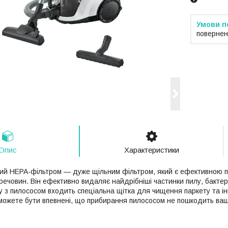
повернен
Опис
Характеристики
ий HEPA-фільтром — дуже щільним фільтром, який є ефективною п
човин. Він ефективно видаляє найдрібніші частинки пилу, бактерії, 
ту з пилососом входить спеціальна щітка для чищення паркету та і
можете бути впевнені, що прибирання пилососом не пошкодить ваш