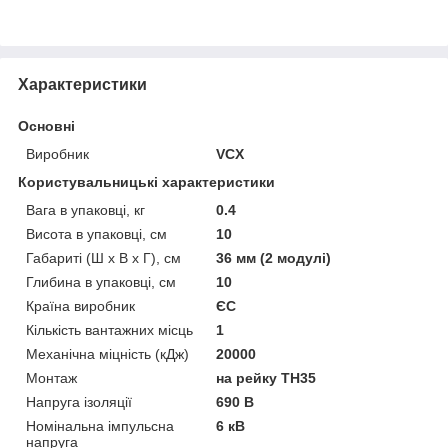
Характеристики
Основні
Виробник
VCX
Користувальницькі характеристики
Вага в упаковці, кг
0.4
Висота в упаковці, см
10
Габариті (Ш х В х Г), см
36 мм (2 модулі)
Глибина в упаковці, см
10
Країна виробник
ЄС
Кількість вантажних місць
1
Механічна міцність (кДж)
20000
Монтаж
на рейку TH35
Напруга ізоляції
690 В
Номінальна імпульсна
6 кВ
напруга