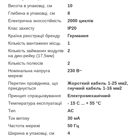
Висота в упаковці, см
10
Глибина в упаковці, см
8
Електрична зносостійкість
2000 циклів
Клас захисту
IP20
Країна реєстрації бренду
Германия
Кількість вантажних місць
1
Кількість займаних модулів
2
на дин-рейку (17,5мм)
Кількість полюсів
2
Номінальна напруга
230 В~
мережі
Перетин провідника, що
Жорсткий кабель 1-25 мм2,
приєднується
гнучкий кабель 1-16 мм2
Принцип спрацьовування
Електромеханічний
Температура експлуатації
- 15 С ... + 55 °C
Тип
АС
Ток витоку
30 мА
Частота мережі
50 Гц
Ширина в упаковці, см
4