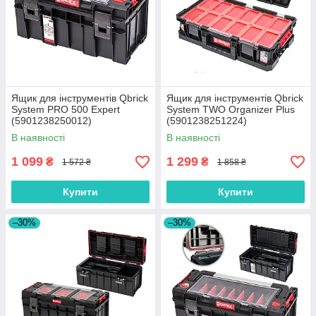
Ящик для інструментів Qbrick
Ящик для інструментів Qbrick
System PRO 500 Expert
System TWO Organizer Plus
(5901238250012)
(5901238251224)
В наявності
В наявності
1 099
1 299
₴
₴
1 572 ₴
1 858 ₴
Купити
Купити
–30%
–30%