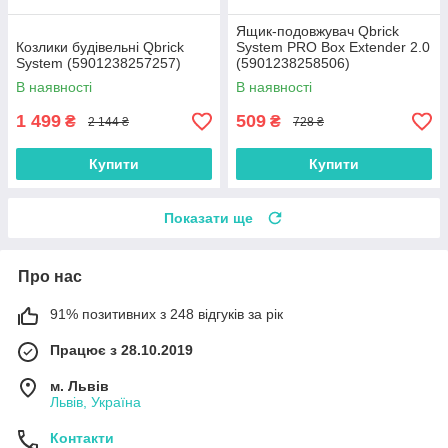
Ящик-подовжувач Qbrick
Козлики будівельні Qbrick
System PRO Box Extender 2.0
System (5901238257257)
(5901238258506)
В наявності
В наявності
1 499
509
₴
₴
2 144 ₴
728 ₴
Купити
Купити
Показати ще
Про нас
91% позитивних з 248 відгуків за рік
Працює з 28.10.2019
м. Львів
Львів, Україна
Контакти