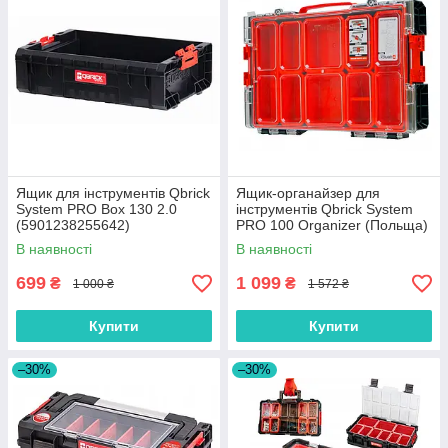
Ящик для інструментів Qbrick
Ящик-органайзер для
System PRO Box 130 2.0
інструментів Qbrick System
(5901238255642)
PRO 100 Organizer (Польща)
В наявності
В наявності
699
1 099
₴
₴
1 000 ₴
1 572 ₴
Купити
Купити
–30%
–30%