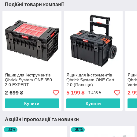
Подібні товари компанії
Ящик для інструментів
Ящик для інструментів
Ящик
Qbrick System ONE 350
Qbrick System ONE Cart
Qbri
2.0 EXPERT
2.0 (Польща)
Vari
(5901238258261)
2 699
5 199
2 9
₴
₴
7 435 ₴
Купити
Купити
Акційні пропозиції та новинки
–30%
–30%