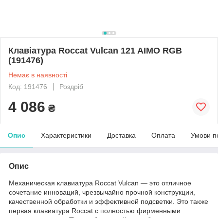
Клавіатура Roccat Vulcan 121 AIMO RGB
(191476)
Немає в наявності
Код: 191476
Роздріб
4 086
₴
Опис
Характеристики
Доставка
Оплата
Умови п
Опис
Механическая клавиатура Roccat Vulcan — это отличное
сочетание инноваций, чрезвычайно прочной конструкции,
качественной обработки и эффективной подсветки. Это также
первая клавиатура Roccat с полностью фирменными