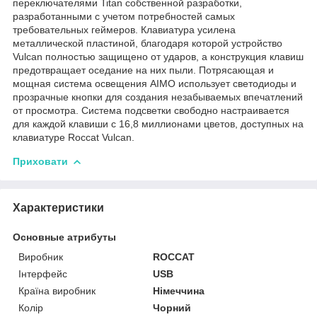
переключателями Titan собственной разработки,
разработанными с учетом потребностей самых
требовательных геймеров. Клавиатура усилена
металлической пластиной, благодаря которой устройство
Vulcan полностью защищено от ударов, а конструкция клавиш
предотвращает оседание на них пыли. Потрясающая и
мощная система освещения AIMO использует светодиоды и
прозрачные кнопки для создания незабываемых впечатлений
от просмотра. Система подсветки свободно настраивается
для каждой клавиши с 16,8 миллионами цветов, доступных на
клавиатуре Roccat Vulcan.
Приховати
Характеристики
Основные атрибуты
Виробник
ROCCAT
Інтерфейс
USB
Країна виробник
Німеччина
Колір
Чорний