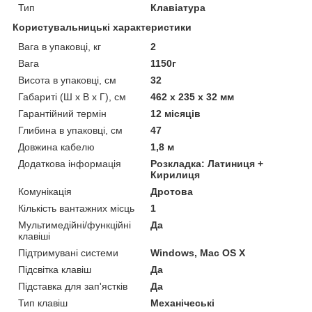
Тип
Клавіатура
Користувальницькі характеристики
Вага в упаковці, кг
2
Вага
1150г
Висота в упаковці, см
32
Габариті (Ш х В х Г), см
462 х 235 х 32 мм
Гарантійний термін
12 місяців
Глибина в упаковці, см
47
Довжина кабелю
1,8 м
Додаткова інформація
Розкладка: Латиниця +
Кирилиця
Комунікація
Дротова
Кількість вантажних місць
1
Мультимедійні/функційні
Да
клавіші
Підтримувані системи
Windows, Mac OS X
Підсвітка клавіш
Да
Підставка для зап'ястків
Да
Тип клавіш
Механічеські