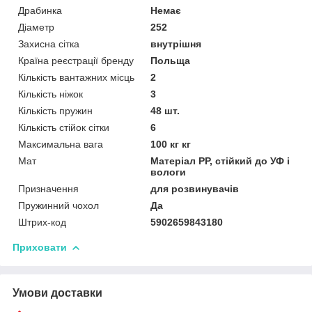
Драбинка
Немає
Діаметр
252
Захисна сітка
внутрішня
Країна реєстрації бренду
Польща
Кількість вантажних місць
2
Кількість ніжок
3
Кількість пружин
48 шт.
Кількість стійок сітки
6
Максимальна вага
100 кг кг
Мат
Матеріал РР, стійкий до УФ і
вологи
Призначення
для розвинувачів
Пружинний чохол
Да
Штрих-код
5902659843180
Приховати
Умови доставки