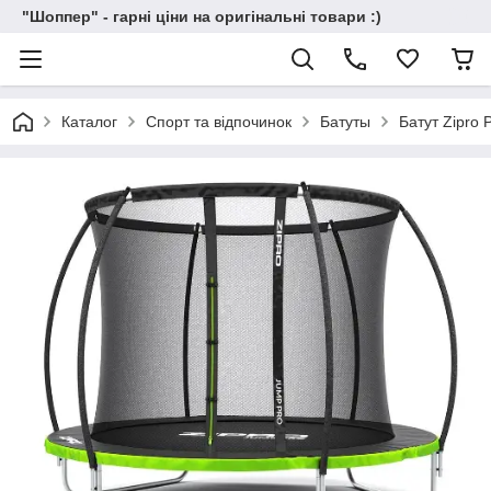
"Шоппер" - гарні ціни на оригінальні товари :)
Каталог
Спорт та відпочинок
Батуты
Батут Zipro 