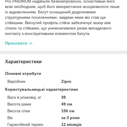
Pro PREMIUM надійшли безкомпромісно, ​​оснастивши його
всім необхідним, щоб його використання асоціювалося лише
із задоволенням. Батут оснащений додатковими
структурними посиленнями, завдяки яким він став ще
стійкішим. Вигнутий профіль стійок забезпечує зазор між
сіткою та стійками, що унеможливлює ризик випадкового
контакту з конструктивним елементом батута.
Приховати
Характеристики
Основні атрибути
Виробник
Zipro
Користувальницькі характеристики
Вага в упаковці, кг
39
Висота рами
49 см
Висота сітки
150 см
Вік
за 3 роки
Гарантійний термін
12 місяців