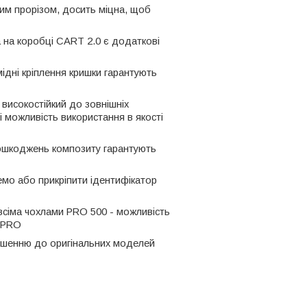
ним прорізом, досить міцна, щоб
а на коробці CART 2.0 є додаткові
мідні кріплення кришки гарантують
 високостійкий до зовнішніх
і можливість використання в якості
х пошкоджень композиту гарантують
емо або прикріпити ідентифікатор
 всіма чохлами PRO 500 - можливість
з PRO
дношенню до оригінальних моделей