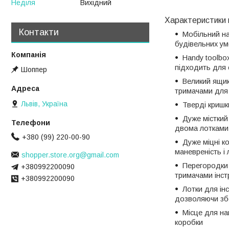
Неділя
Вихідний
Характеристики 
Контакти
Мобільний на
будівельних у
Handy toolbo
підходить для с
Шоппер
Великий ящик
тримачами для 
Львів, Україна
Тверді кришк
Дуже місткий
двома лотками,
+380 (99) 220-00-90
Дуже міцні к
маневреність і
shopper.store.org@gmail.com
Перегородки 
+380992200090
тримачами інст
+380992200090
Лотки для інс
дозволяючи збе
Місце для на
коробки