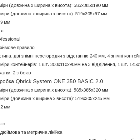
міри (довжина х ширина х висота): 585x385x190 мм
зміри (довжина х ширина х висота): 519x305x97 мм
79 мм
 л
ofessional
дюймове правило
тина: дві знімні перегородки з відстанню 240 мм, 4 знімні контей
міри контейнерів: 1 шт.
300х110х90мм на 3 відділення, 1 шт.
145х
атки: 2 з боків
робка Qbrick System ONE 350 BASIC 2.0
міри (довжина х ширина х висота): 585x385x320 мм
зміри (довжина х ширина х висота): 519x305x245 мм
22 мм
sic
дюймова та метрична лінійка