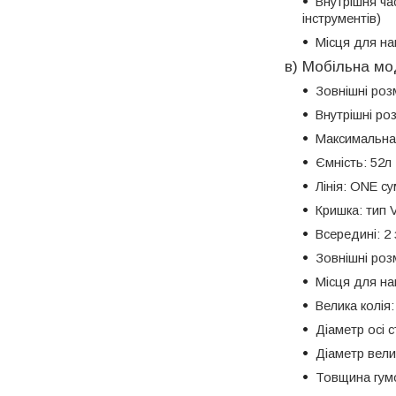
Внутрішня ча
інструментів)
Місця для нак
в) Мобільна м
Зовнішні роз
Внутрішні ро
Максимальна 
Ємність: 52л
Лінія: ONE с
Кришка: тип 
Всередині: 2 
Зовнішні роз
Місця для нак
Велика колія
Діаметр осі 
Діаметр вели
Товщина гумо