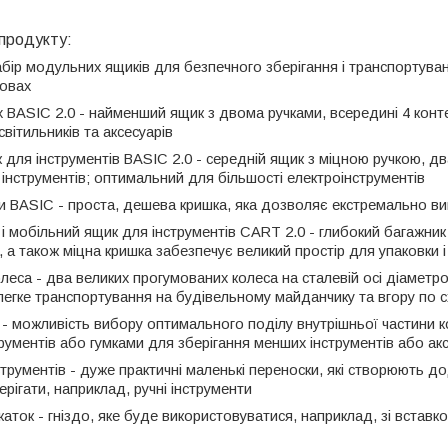
продукту:
бір модульних ящиків для безпечного зберігання і транспортуван
мовах
x BASIC 2.0 - найменший ящик з двома ручками, всередині 4 конт
вітильників та аксесуарів
 для інструментів BASIC 2.0 - середній ящик з міцною ручкою, дв
інструментів;
оптимальний для більшості електроінструментів
и BASIC - проста, дешева кришка, яка дозволяє екстремально в
 і мобільний ящик для інструментів CART 2.0 - глибокий багажник
 а також міцна кришка забезпечує великий простір для упаковки і
олеса - два великих прогумованих колеса на сталевій осі діаметр
 легке транспортування на будівельному майданчику та вгору по 
- можливість вибору оптимального поділу внутрішньої частини
рументів або гумками для зберігання менших інструментів або акс
трументів - дуже практичні маленькі переноски, які створюють дод
рігати, наприклад, ручні інструменти
каток - гніздо, яке буде використовуватися, наприклад, зі встав