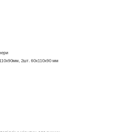
нери
110х90мм, 2шт.
60х110х90 мм