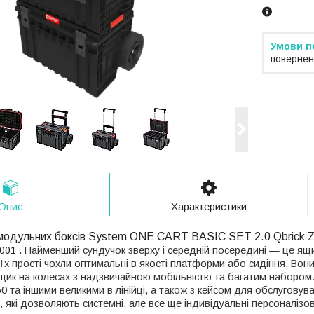
повернен
Опис
Характеристики
 модульних боксів System ONE CART BASIC SET 2.0 Qbrick
G001
.
Найменший сундучок зверху і середній посередині — це ящик
Їх прості чохли оптимальні в якості платформи або сидіння.
Вони
щик на колесах з надзвичайною мобільністю та багатим набором
350 та іншими великими в лінійці, а також з кейсом для обслугову
, які дозволяють системні, але все ще індивідуальні персоналізов