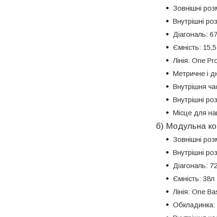
Зовнішні роз
Внутрішні ро
Діагональ: 6
Ємність: 15,5
Лінія: One Pr
Метричне і 
Внутрішня час
Внутрішні роз
Місце для нак
б) Модульна ко
Зовнішні роз
Внутрішні ро
Діагональ: 7
Ємність: 38л
Лінія: One Ba
Обкладинка: 