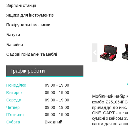
Зарядні станції
Ящики для інструментів
Полірувальні машинки
Батути
Басейни
Садові гойдалки та меблі
Графік роботи
Понеділок
09:00
19:00
Вівторок
09:00
19:00
Мобільний набір
Середа
09:00
19:00
комбо
Z251064P
Четвер
09:00
19:00
приладдя до них.
ONE.
CART - це я
Пʼятниця
09:00
19:00
сумісні з кейсом 
Субота
Вихідний
слоти для вставок