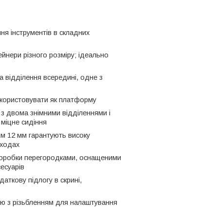
ня інструментів в складних
ейнери різного розміру;
ідеально
а відділення всередині, одне з
икористовувати як платформу
 з двома знімними відділеннями і
 міцне сидіння
ом 12 мм гарантують високу
сходах
 коробки перегородками, оснащеними
есуарів
аткову підлогу в скрині,
кою з різьбленням для налаштування