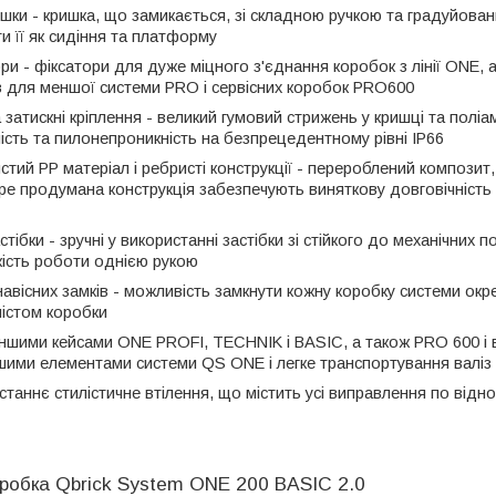
ишки - кришка, що замикається, зі складною ручкою та градуйова
и її як сидіння та платформу
ори - фіксатори для дуже міцного з'єднання коробок з лінії ONE, 
в для меншої системи PRO і сервісних коробок PRO600
 затискні кріплення - великий гумовий стрижень у кришці та поліа
сть та пилонепроникність на безпрецедентному рівні IP66
стий PP матеріал і ребристі конструкції - перероблений композит,
бре продумана конструкція забезпечують виняткову довговічність 
стібки - зручні у використанні застібки зі стійкого до механічни
гкість роботи однією рукою
авісних замків - можливість замкнути кожну коробку системи окр
містом коробки
 іншими кейсами ONE PROFI, TECHNIK і BASIC, а також PRO 600 і
ншими елементами системи QS ONE і легке транспортування валі
 останнє стилістичне втілення, що містить усі виправлення по ві
робка Qbrick System ONE 200 BASIC 2.0