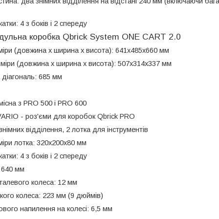
стина: два знімних відділення на відстані 240 мм (включаючи бага
атки: 4 з боків і 2 спереду
одульна коробка Qbrick System ONE CART 2.0
міри (довжина х ширина х висота): 641x485x660 мм
зміри (довжина х ширина х висота): 507x314x337 мм
діагональ: 685 мм
умісна з PRO 500 і PRO 600
VARIO - роз'єми для коробок Qbrick PRO
знімних відділення, 2 лотка для інструментів
міри лотка: 320х200х80 мм
атки: 4 з боків і 2 спереду
: 640 мм
сталевого колеса: 12 мм
кого колеса: 223 мм (9 дюймів)
вого напилення на колесі: 6,5 мм