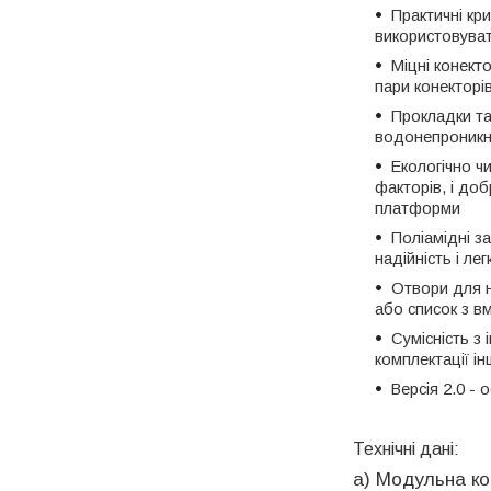
Практичні кр
використовуват
Міцні конект
пари конекторі
Прокладки та
водонепроникні
Екологічно чи
факторів, і до
платформи
Поліамідні за
надійність і ле
Отвори для н
або список з в
Сумісність з
комплектації і
Версія 2.0 -
Технічні дані:
a) Модульна ко