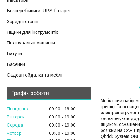
Безперебійники, UPS батареї
Зарядні станції
Ящики для інструментів
Полірувальні машинки
Батути
Басейни
Садові гойдалки та меблі
Графік роботи
Мобільний набір м
кришці. Їх оснаще
Понеділок
09:00
19:00
електроінструмента
Вівторок
09:00
19:00
забезпечують дода
ящиком, оснащеним
Середа
09:00
19:00
роз'єми на CART п
Четвер
09:00
19:00
Qbrick System ONE