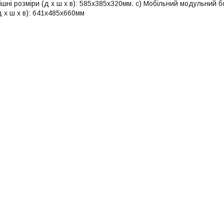
ішні розміри (д х ш х в): 585х385х320мм. c) Мобільний модульний 
д х ш х в): 641х485х660мм