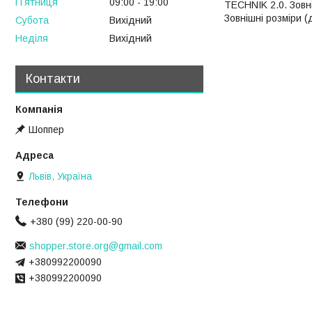
Пʼятниця
09:00
19:00
TECHNIK 2.0. Зовн
Зовнішні розміри (
Субота
Вихідний
Неділя
Вихідний
Контакти
Шоппер
Львів, Україна
+380 (99) 220-00-90
shopper.store.org@gmail.com
+380992200090
+380992200090