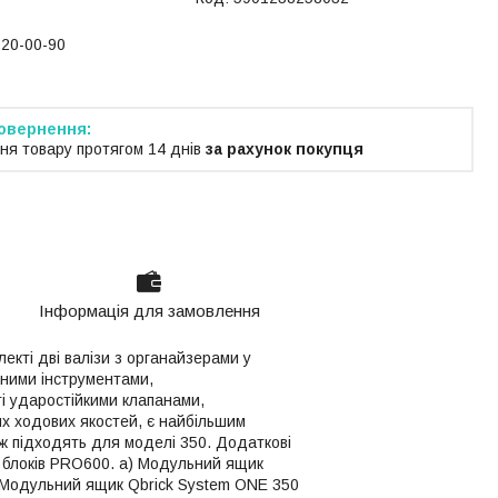
220-00-90
ня товару протягом 14 днів
за рахунок покупця
Інформація для замовлення
кті дві валізи з органайзерами у
чними інструментами,
ті ударостійкими клапанами,
х ходових якостей, є найбільшим
ж підходять для моделі 350. Додаткові
 блоків PRO600. a) Модульний ящик
) Модульний ящик Qbrick System ONE 350