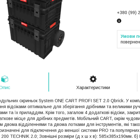
+380 (99) 
повернен
Опис
Характеристики
одульних скриньок System ONE CART PROFI SET 2.0 Qbrick. У компле
ння відсіками оптимальне для зберігання дрібними та великими ру
ми та їх приладдям. Крім того, загалом 4 додаткові відсіки, закри
ткове місце для дрібних предметів. Мобільний CART, окрім чудови
 двома відділеннями та двома лотками для інструментів, які тако
ризначені для підключення до меншої системи PRO та популярних
 200 TECHNIK 2.0; Зовнішні розміри (д х ш х в): 585х385х190мм. б