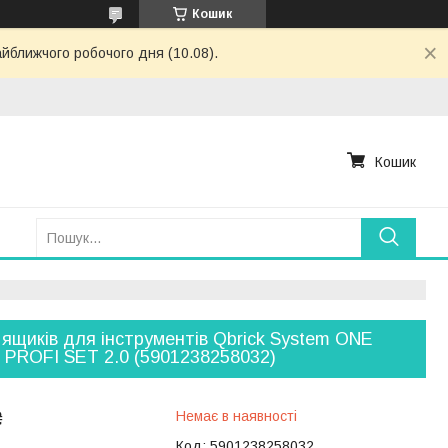
Кошик
айближчого робочого дня (10.08).
Кошик
 ящиків для інструментів Qbrick System ONE
PROFI SET 2.0 (5901238258032)
₴
Немає в наявності
Код:
5901238258032