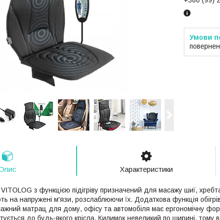
+380 (99) 
повернен
Опис
Характеристики
VITOLOG з функцією підігріву призначений для масажу шиї, хребта
ть на напружені м'язи, розслаблюючи їх. Додаткова функція обігрі
ажний матрац для дому, офісу та автомобіля має ергономічну форму
тується до будь-якого крісла. Килимок невеликий по ширині, тому