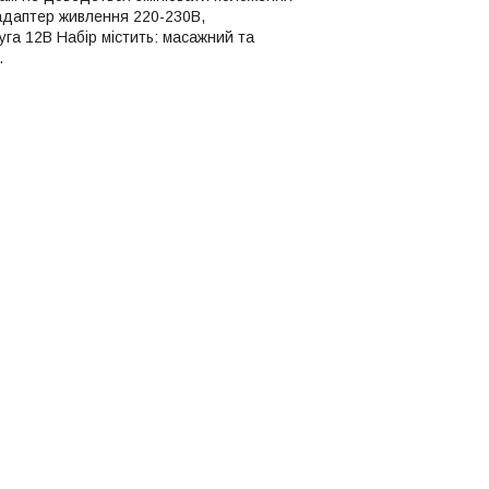
: адаптер живлення 220-230В,
руга 12В Набір містить: масажний та
.