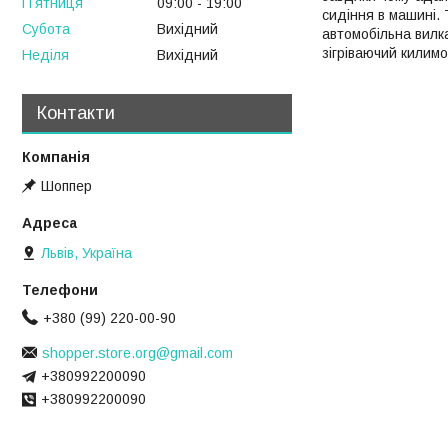
Пʼятниця
09:00
19:00
сидіння в машині. 
Субота
Вихідний
автомобільна вилка
зігріваючий килим
Неділя
Вихідний
Контакти
Шоппер
Львів, Україна
+380 (99) 220-00-90
shopper.store.org@gmail.com
+380992200090
+380992200090