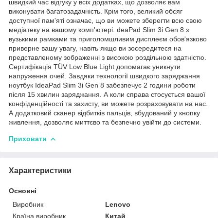
швидкий час відгуку у всіх додатках, що дозволяє вам
виконувати багатозадачність. Крім того, великий обсяг
доступної пам'яті означає, що ви можете зберегти всю свою
медіатеку на вашому комп'ютері. deaPad Slim 3i Gen 8 з
вузькими рамками та приголомшливим дисплеєм обов'язково
приверне вашу увагу, навіть якщо ви зосередитеся на
представленому зображенні з високою роздільною здатністю.
Сертифікація TÜV Low Blue Light допомагає уникнути
напруження очей. Завдяки технології швидкого заряджання
ноутбук IdeaPad Slim 3i Gen 8 забезпечує 2 години роботи
після 15 хвилин заряджання. А коли справа стосується вашої
конфіденційності та захисту, ви можете розраховувати на нас.
А додатковий сканер відбитків пальців, вбудований у кнопку
живлення, дозволяє миттєво та безпечно увійти до системи.
Приховати
Характеристики
Основні
Виробник
Lenovo
Країна виробник
Китай