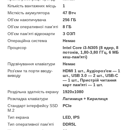
Кількість вантажних місць
1
Місткість акумулятора
47 Втч
Об'єм накопичувача
256 ГБ
Об'єм оперативної пам'яті
8 ГБ
Об'єм пам'яті відеокарти
З ОЗП
Операційна система
Немає
Процесор
Intel Core i3-N305 (8 ядер, 8
потоків, 1,80-3,80 ГГц, 6 МБ
кеш-пам'яті)
Підсвічування клавіатури
Немає
Роз'єми та порти вводу-
HDMI 1 шт., Аудіороз'єм — 1
виводу
шт., USB 3.0 — 2 шт., USB-C
— 1 шт., Пристрій читання
карт пам'яті — 1 шт.
Роздільна здатність екрану
1920х1080
Розкладка клавіатури
Латиниця + Кирилиця
Стандарт інтерфейсу SSD
PCIe
M.2
Тип екрана
LED, IPS
Тип оперативної пам'яті
DDR5L