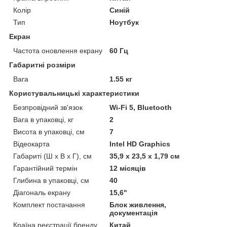
Колір
Синій
Тип
Ноутбук
Екран
Частота оновлення екрану
60 Гц
Габаритні розміри
Вага
1.55 кг
Користувальницькі характеристики
Безпровідний зв'язок
Wi-Fi 5, Bluetooth
Вага в упаковці, кг
2
Висота в упаковці, см
7
Відеокарта
Intel HD Graphics
Габариті (Ш х В х Г), см
35,9 х 23,5 х 1,79 см
Гарантійний термін
12 місяців
Глибина в упаковці, см
40
Діагональ екрану
15,6"
Комплект постачання
Блок живлення,
документація
Країна реєстрації бренду
Китай