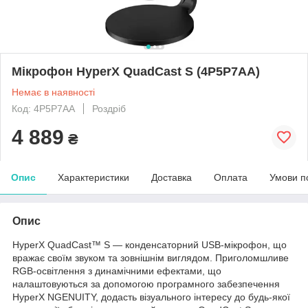
Мікрофон HyperX QuadCast S (4P5P7AA)
Немає в наявності
Код: 4P5P7AA
Роздріб
4 889
₴
Опис
Характеристики
Доставка
Оплата
Умови п
Опис
HyperX QuadCast™ S — конденсаторний USB-мікрофон, що
вражає своїм звуком та зовнішнім виглядом. Приголомшливе
RGB-освітлення з динамічними ефектами, що
налаштовуються за допомогою програмного забезпечення
HyperX NGENUITY, додасть візуального інтересу до будь-якої