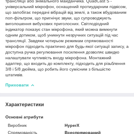
трансляції або знімального майданчика. QuadCast S -
універсальний мікрофон, оснащений протиударним підвісом,
що запобігає передачі вібрацій від землі, а також вбудованим
поп-фільтром, що пригнічує звуки, що супроводжують
виголошення вибухових приголосних. Світлодіодний
індикатор показує стан мікрофона, який можна вимкнути
одним дотиком, щоб уникнути незручних ситуацій під час
трансляції. Завдяки чотирьом режимам спрямованості
мікрофон підходить практично для будь-якої ситуації запису, а
доступна ручка регулювання посилення дозволяє швидко
налаштувати чутливість входу мікрофона. Монтажний
адаптер, що входить до комплекту, підходить для різьблення
3/8 і 5/8 дюйма, що робить його сумісним з більшістю
штативів.
Приховати
Характеристики
Основні атрибути
Виробник
HyperX
Спрямованість
Всеспрямований