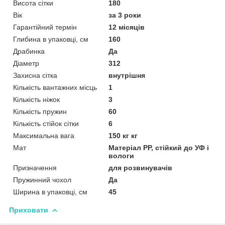
Висота сітки
180
Вік
за 3 роки
Гарантійний термін
12 місяців
Глибина в упаковці, см
160
Драбинка
Да
Діаметр
312
Захисна сітка
внутрішня
Кількість вантажних місць
1
Кількість ніжок
3
Кількість пружин
60
Кількість стійок сітки
6
Максимальна вага
150 кг кг
Мат
Матеріал РР, стійкий до УФ і
вологи
Призначення
для розвинувачів
Пружинний чохол
Да
Ширина в упаковці, см
45
Приховати