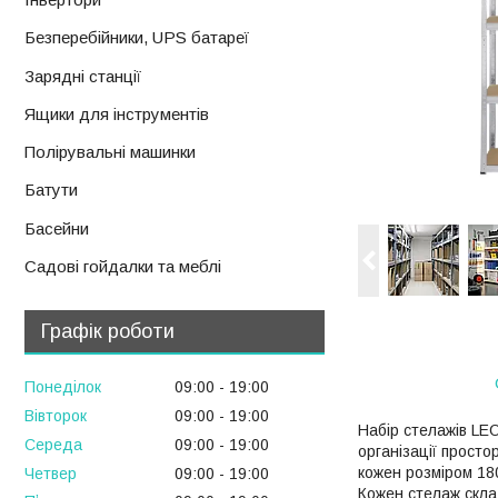
Безперебійники, UPS батареї
Зарядні станції
Ящики для інструментів
Полірувальні машинки
Батути
Басейни
Садові гойдалки та меблі
Графік роботи
Понеділок
09:00
19:00
Вівторок
09:00
19:00
Набір стелажів LEO
Середа
09:00
19:00
організації просто
кожен розміром 180
Четвер
09:00
19:00
Кожен стелаж скла