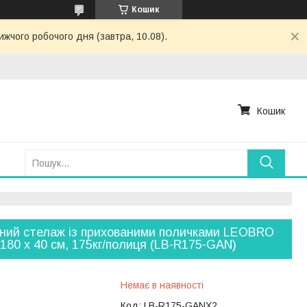
Кошик
ижчого робочого дня (завтра, 10.08).
Кошик
ний стелаж із прихованими поличками LEOBRO
 180 х 40 см, 175кг/полиця (LB-R175-GAN)
Немає в наявності
Код:
LB-R175-GANX2