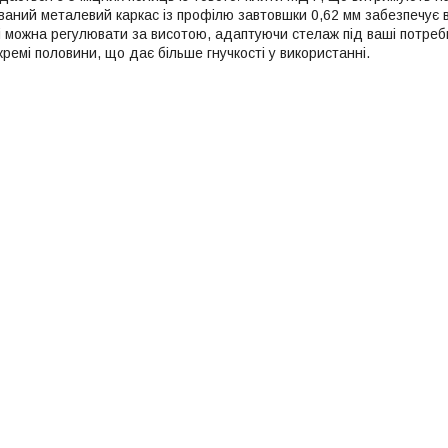
ний металевий каркас із профілю завтовшки 0,62 мм забезпечує відм
ці можна регулювати за висотою, адаптуючи стелаж під ваші потреб
кремі половини, що дає більше гнучкості у використанні.