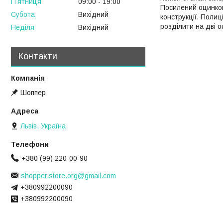
Пʼятниця
09:00
19:00
Посилений оцинкова
Субота
Вихідний
конструкції. Поли
розділити на дві о
Неділя
Вихідний
Контакти
Шоппер
Львів, Україна
+380 (99) 220-00-90
shopper.store.org@gmail.com
+380992200090
+380992200090