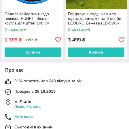
Садова гойдалка гніздо
Гойдалка з подушками та
підвісна FUNFIT Bicolor
підстаканниками на 3 особи
кругла для дітей 100 см
LEOBRO Бежева (LB-SW3-
D2-BEI)
В наявності
В наявності
1 399
3 499
₴
₴
1 609 ₴
Купити
Купити
Про нас
91% позитивних з 248 відгуків за рік
Працює з 28.10.2019
м. Львів
Львів, Україна
Контакти
Сьогодні вихідний