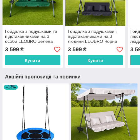
Гойдалка з подушками та
Гойдалка з подушками і
Гойд
підстаканниками на 3
підстаканниками на 3
підс
особи LEOBRO Зелена
людини LEOBRO Чорна
люд
3 599
3 599
3 5
₴
₴
Купити
Купити
Акційні пропозиції та новинки
–13%