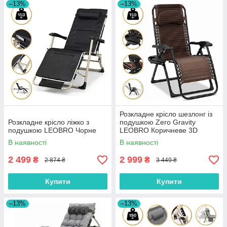
–13%
–13%
Розкладне крісло шезлонг із
Розкладне крісло ліжко з
подушкою Zero Gravity
подушкою LEOBRO Чорне
LEOBRO Коричневе 3D
тканина
В наявності
В наявності
2 499
2 999
₴
₴
2 874 ₴
3 449 ₴
Купити
Купити
–13%
–13%