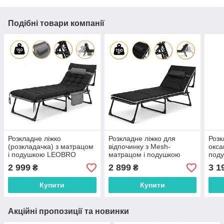
Подібні товари компанії
Розкладне ліжко
Розкладне ліжко для
Розк
(розкладачка) з матрацом
відпочинку з Mesh-
окса
і подушкою LEOBRO
матрацом і подушкою
под
Striped (LB-FB-A1-STR)
LEOBRO Black (LB-FB-A2-
FB-A
2 999
2 899
3 1
₴
₴
BLK)
Купити
Купити
Акційні пропозиції та новинки