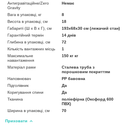
Антигравітаційне/Zero
Немає
Gravity
Вага в упаковці, кг
8
Висота в упаковці, см
18
Габариті (Ш х В х Г), см
193х68х30 см (лежачий стан)
Гарантійний термін
14 днів
Глибина в упаковці, см
72
Кількість вантажних місць
1
Максимальне
150 кг кг
навантаження
Матеріал рами
Сталева труба з
порошковим покриттям
Наповнювач
PP бавовна
Підголівник
Да
Коригування спини
Да
Тканина
поліефірна (Оксфорд 600
ПВХ)
Ширина в упаковці, см
70
Приховати