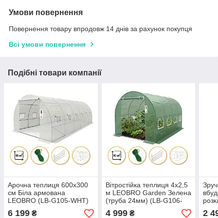
Умови повернення
Повернення товару впродовж 14 днів за рахунок покупця
Всі умови повернення
Подібні товари компанії
Арочна теплиця 600х300
Вітростійка теплиця 4х2,5
Зруч
см Біла армована
м LEOBRO Garden Зелена
вбу
LEOBRO (LB-G105-WHT)
(труба 24мм) (LB-G106-
роз
GRN)
(LB
6 199
4 999
2 4
₴
₴