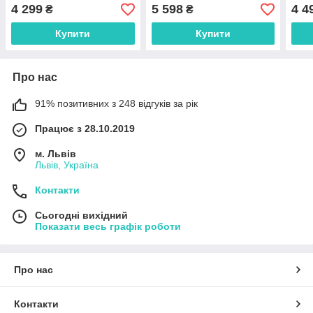
1054)
столика (LB-1053-2)
4 299
5 598
4 4
₴
₴
Купити
Купити
Про нас
91% позитивних з 248 відгуків за рік
Працює з 28.10.2019
м. Львів
Львів, Україна
Контакти
Сьогодні вихідний
Показати весь графік роботи
Про нас
Контакти