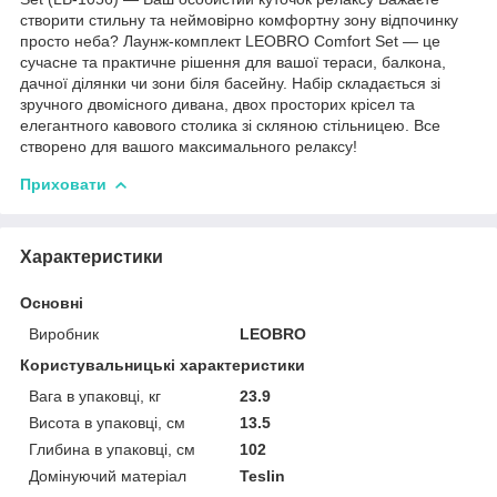
створити стильну та неймовірно комфортну зону відпочинку
просто неба? Лаунж-комплект LEOBRO Comfort Set — це
сучасне та практичне рішення для вашої тераси, балкона,
дачної ділянки чи зони біля басейну. Набір складається зі
зручного двомісного дивана, двох просторих крісел та
елегантного кавового столика зі скляною стільницею. Все
створено для вашого максимального релаксу!
Приховати
Характеристики
Основні
Виробник
LEOBRO
Користувальницькі характеристики
Вага в упаковці, кг
23.9
Висота в упаковці, см
13.5
Глибина в упаковці, см
102
Домінуючий матеріал
Teslin