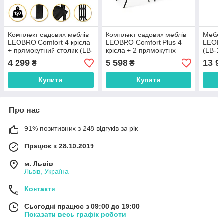
Комплект садових меблів
Комплект садових меблів
Мебл
LEOBRO Comfort 4 крісла
LEOBRO Comfort Plus 4
LEOB
+ прямокутний столик (LB-
крісла + 2 прямокутнх
(LB-
1054)
столика (LB-1053-2)
4 299
5 598
13 
₴
₴
Купити
Купити
Про нас
91% позитивних з 248 відгуків за рік
Працює з 28.10.2019
м. Львів
Львів, Україна
Контакти
Сьогодні працює з 09:00 до 19:00
Показати весь графік роботи