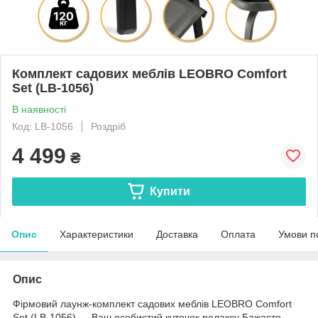
Комплект садових меблів LEOBRO Comfort
Set (LB-1056)
В наявності
Код: LB-1056
Роздріб
4 499
₴
Купити
Опис
Характеристики
Доставка
Оплата
Умови п
Опис
Фірмовий лаунж-комплект садових меблів LEOBRO Comfort
Set (LB-1056) — Ваш особистий куточок релаксу Бажаєте